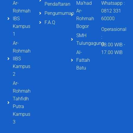
Ar-
Ma'had
Whatsapp :
Pendaftaran
Rohmah
Ar-
0812 331
Pengumuman
IBS
Rohmah
60000
F.A.Q
Kampus
Bogor
Operasional
1
SMH
:
Ar-
Tulungagung
08.00 WIB -
Rohmah
Al-
17.00 WIB
IIBS
Fattah
Kampus
Batu
2
Ar-
Rohmah
Tahfidh
Putra
Kampus
3