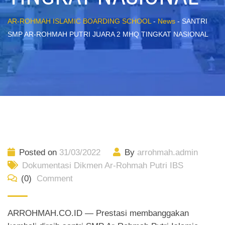
AR-ROHMAH ISLAMIC BOARDING SCHOOL
-
News
-
SANTRI
SMP AR-ROHMAH PUTRI JUARA 2 MHQ TINGKAT NASIONAL
Posted on
31/03/2022
By
arrohmah.admin
Dokumentasi Dikmen Ar-Rohmah Putri IBS
(0)
Comment
ARROHMAH.CO.ID — Prestasi membanggakan