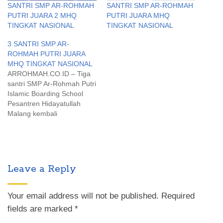
SANTRI SMP AR-ROHMAH
SANTRI SMP AR-ROHMAH
PUTRI JUARA 2 MHQ
PUTRI JUARA MHQ
TINGKAT NASIONAL
TINGKAT NASIONAL
3 SANTRI SMP AR-
ROHMAH PUTRI JUARA
MHQ TINGKAT NASIONAL
ARROHMAH.CO.ID – Tiga
santri SMP Ar-Rohmah Putri
Islamic Boarding School
Pesantren Hidayatullah
Malang kembali
menorehkan prestasi di
tingkat nasional. Kali
diajang Musabaqah Hifdzil
Qur'an (MHQ) Zafest 2022
yang digelar oleh Zamzam
Leave a Reply
Syifa Depok, Senin (14/3).
Mereka itu adalah Aisyah
Azzahrah yang merebut
Your email address will not be published.
Required
juara 1, Meisya Neila
fields are marked
*
Firdaus meraih juara 2…