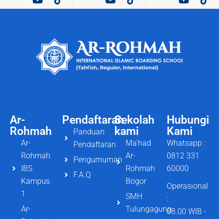
Ar-
Pendaftaran
Sekolah
Hubungi
Rohmah
kami
Kami
Panduan
Ar-
Ma'had
Whatsapp :
Pendaftaran
Rohmah
Ar-
0812 331
Pengumuman
IBS
Rohmah
60000
F.A.Q
Kampus
Bogor
Operasional
1
SMH
:
Ar-
Tulungagung
08.00 WIB -