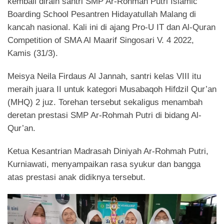
kembali diraih santri SMP Ar-Rohmah Putri Islamic
Boarding School Pesantren Hidayatullah Malang di
kancah nasional. Kali ini di ajang Pro-U IT dan Al-Quran
Competition of SMA Al Maarif Singosari V. 4 2022,
Kamis (31/3).
Meisya Neila Firdaus Al Jannah, santri kelas VIII itu
meraih juara II untuk kategori Musabaqoh Hifdzil Qur’an
(MHQ) 2 juz. Torehan tersebut sekaligus menambah
deretan prestasi SMP Ar-Rohmah Putri di bidang Al-
Qur’an.
Ketua Kesantrian Madrasah Diniyah Ar-Rohmah Putri,
Kurniawati, menyampaikan rasa syukur dan bangga
atas prestasi anak didiknya tersebut.