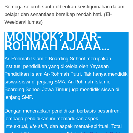
Semoga seluruh santri diberikan keistiqomahan dalam
belajar dan senantiasa bersikap rendah hati. (El-
Weeldan/Humas)
MONDOK? DI AR-
ROHMAH AJAAA…
Ar-Rohmah Islamic Boarding School merupakan
institusi pendidikan yang dikelola oleh Yayasan
Pendidikan Islam Ar-Rohmah Putri. Tak hanya mendidik
siswa-siswi di jenjang SMA, Ar-Rohmah Islamic
Boarding School Jawa Timur juga mendidik siswa di
jenjang SMP.
Dengan menerapkan pendidikan berbasis pesantren,
lembaga pendidikan ini memadukan aspek
intelektual,
life skill,
dan aspek mental-spiritual. Total