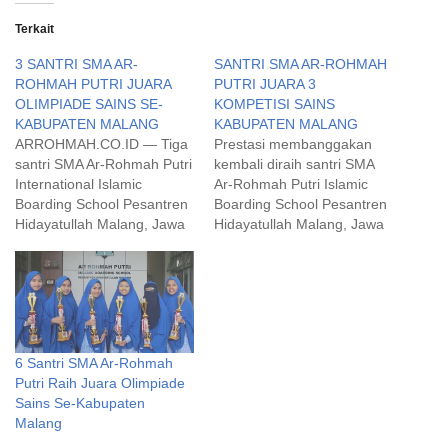
Terkait
3 SANTRI SMA AR-
SANTRI SMA AR-ROHMAH
ROHMAH PUTRI JUARA
PUTRI JUARA 3
OLIMPIADE SAINS SE-
KOMPETISI SAINS
KABUPATEN MALANG
KABUPATEN MALANG
ARROHMAH.CO.ID — Tiga
Prestasi membanggakan
santri SMA Ar-Rohmah Putri
kembali diraih santri SMA
International Islamic
Ar-Rohmah Putri Islamic
Boarding School Pesantren
Boarding School Pesantren
Hidayatullah Malang, Jawa
Hidayatullah Malang, Jawa
Timur, kembali menorehkan
Timur. Kali ini di ajang
prestasi di tingkat
Kompetisi Sains yang
kabupaten. Kali ini pada
diselenggarakan oleh MKKS
ajang Olimpiade Sains 2022
SMA Swasta se-Kabupaten
yang diselenggarakan oleh
Malang.
MKKS SMA Swasta se-
6 Santri SMA Ar-Rohmah
Kabupaten Malang, Kamis
Putri Raih Juara Olimpiade
(24/3). Mereka itu adalah
Sains Se-Kabupaten
Alifia Swietenia yang meraih
Malang
juara I bidang geografi,…