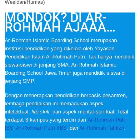
Weeldan/Humas)
MONDOK? DI AR-
ROHMAH AJAAA…
Ar-Rohmah Islamic Boarding School merupakan
institusi pendidikan yang dikelola oleh Yayasan
Pendidikan Islam Ar-Rohmah Putri. Tak hanya mendidik
siswa-siswi di jenjang SMA, Ar-Rohmah Islamic
Boarding School Jawa Timur juga mendidik siswa di
jenjang SMP.
Dengan menerapkan pendidikan berbasis pesantren,
lembaga pendidikan ini memadukan aspek
intelektual,
life skill,
dan aspek mental-spiritual. Total
terdapat 3 kampus yang terdiri dari
Ar-Rohmah Putri
IBS
,
Ar-Rohmah Putri IIBS
, dan
Ar-Rohmah Tahfizh
.