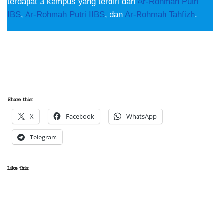
terdapat 3 kampus yang terdiri dari
Ar-Rohmah Putri
IBS
,
Ar-Rohmah Putri IIBS
, dan
Ar-Rohmah Tahfizh
.
Share this:
X
Facebook
WhatsApp
Telegram
Like this: