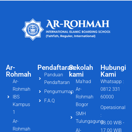
Ar-
Pendaftaran
Sekolah
Hubungi
Rohmah
kami
Kami
Panduan
Ar-
Ma'had
Whatsapp :
Pendaftaran
Rohmah
Ar-
0812 331
Pengumuman
IBS
Rohmah
60000
F.A.Q
Kampus
Bogor
Operasional
1
SMH
:
Ar-
Tulungagung
08.00 WIB -
Rohmah
Al-
17.00 WIB