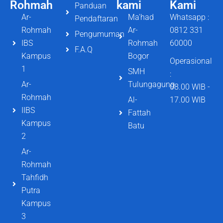
Rohmah
kami
Kami
Panduan
Ar-
Ma'had
Whatsapp :
Pendaftaran
Rohmah
Ar-
0812 331
Pengumuman
IBS
Rohmah
60000
F.A.Q
Kampus
Bogor
Operasional
1
SMH
:
Ar-
Tulungagung
08.00 WIB -
Rohmah
Al-
17.00 WIB
IIBS
Fattah
Kampus
Batu
2
Ar-
Rohmah
Tahfidh
Putra
Kampus
3