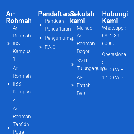
Ar-
Pendaftaran
Sekolah
Hubungi
Rohmah
kami
Kami
Panduan
Ar-
Ma'had
Whatsapp :
Pendaftaran
Rohmah
Ar-
0812 331
Pengumuman
IBS
Rohmah
60000
F.A.Q
Kampus
Bogor
Operasional
1
SMH
:
Ar-
Tulungagung
08.00 WIB -
Rohmah
Al-
17.00 WIB
IIBS
Fattah
Kampus
Batu
2
Ar-
Rohmah
Tahfidh
Putra