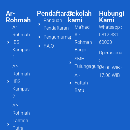
Ar-
Pendaftaran
Sekolah
Hubungi
Rohmah
kami
Kami
Panduan
Ar-
Ma'had
Whatsapp :
Pendaftaran
Rohmah
Ar-
0812 331
Pengumuman
IBS
Rohmah
60000
F.A.Q
Kampus
Bogor
Operasional
1
SMH
:
Ar-
Tulungagung
08.00 WIB -
Rohmah
Al-
17.00 WIB
IIBS
Fattah
Kampus
Batu
2
Ar-
Rohmah
Tahfidh
Putra