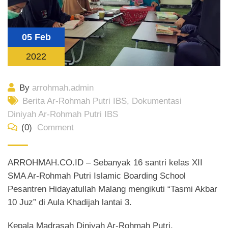
05 Feb
2022
By
arrohmah.admin
Berita Ar-Rohmah Putri IBS
,
Dokumentasi
Diniyah Ar-Rohmah Putri IBS
(0)
Comment
ARROHMAH.CO.ID – Sebanyak 16 santri kelas XII
SMA Ar-Rohmah Putri Islamic Boarding School
Pesantren Hidayatullah Malang mengikuti “Tasmi Akbar
10 Juz” di Aula Khadijah lantai 3.
Kepala Madrasah Diniyah Ar-Rohmah Putri,