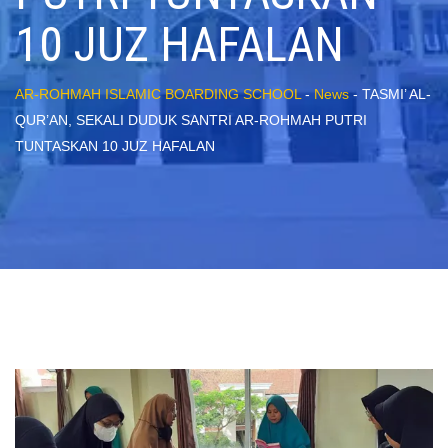
10 JUZ HAFALAN
AR-ROHMAH ISLAMIC BOARDING SCHOOL
-
News
-
TASMI’ AL-
QUR’AN, SEKALI DUDUK SANTRI AR-ROHMAH PUTRI
TUNTASKAN 10 JUZ HAFALAN