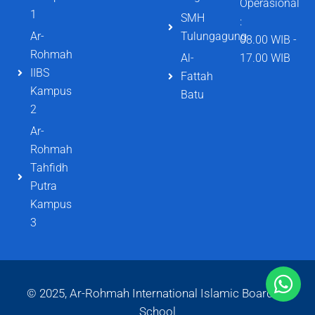
Operasional
1
SMH
:
Ar-
Tulungagung
08.00 WIB -
Rohmah
Al-
17.00 WIB
IIBS
Fattah
Kampus
Batu
2
Ar-
Rohmah
Tahfidh
Putra
Kampus
3
© 2025, Ar-Rohmah International Islamic Boarding
School