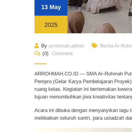
13 May
2025
By
arrohmah.admin
Berita Ar-Roh
(0)
Comment
ARROHMAH.CO.ID — SMA Ar-Rohmah Putri K
Pempro (Gelar Karya Pembelajaran Proyek) o
ruang kelas. Kegiatan ini bertemakan kewir
tujuan menumbuhkan jiwa kreativitas tent
Acara ini dibuka dengan menyanyikan lagu 
melibatkan seluruh santri, para ustadzah dan