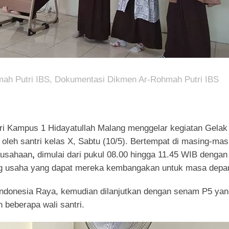
mah Putri IBS
,
Dokumentasi Dikmen Ar-Rohmah Putri IBS
ampus 1 Hidayatullah Malang menggelar kegiatan Gelak
leh santri kelas X, Sabtu (10/5). Bertempat di masing-mas
ausahaan
,
dimulai dari pukul 08.00 hingga 11.45 WIB dengan
ang usaha yang dapat mereka kembangakan untuk masa depa
Indonesia Raya, kemudian dilanjutkan dengan senam P5 yan
 beberapa wali santri.