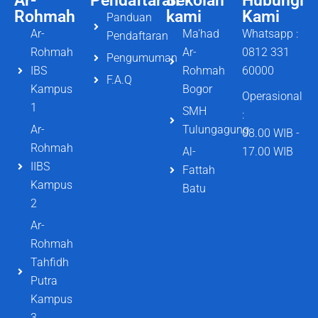
Ar-
Pendaftaran
Sekolah
Hubungi
Rohmah
kami
Kami
Panduan
Ar-
Ma'had
Whatsapp :
Pendaftaran
Rohmah
Ar-
0812 331
Pengumuman
IBS
Rohmah
60000
F.A.Q
Kampus
Bogor
Operasional
1
SMH
:
Ar-
Tulungagung
08.00 WIB -
Rohmah
Al-
17.00 WIB
IIBS
Fattah
Kampus
Batu
2
Ar-
Rohmah
Tahfidh
Putra
Kampus
3