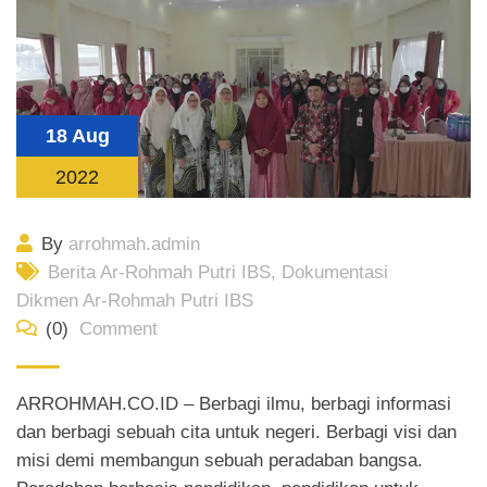
18 Aug
2022
By
arrohmah.admin
Berita Ar-Rohmah Putri IBS
,
Dokumentasi
Dikmen Ar-Rohmah Putri IBS
(0)
Comment
ARROHMAH.CO.ID – Berbagi ilmu, berbagi informasi
dan berbagi sebuah cita untuk negeri. Berbagi visi dan
misi demi membangun sebuah peradaban bangsa.