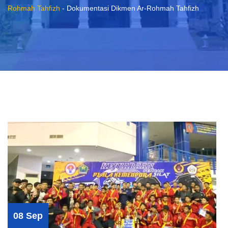
Rohmah Tahfizh
-
Dokumentasi Dikmen Ar-Rohmah Tahfizh
08 Sep