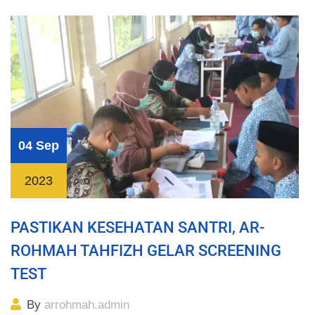
04 Sep
2023
PASTIKAN KESEHATAN SANTRI, AR-
ROHMAH TAHFIZH GELAR SCREENING
TEST
By
arrohmah.admin