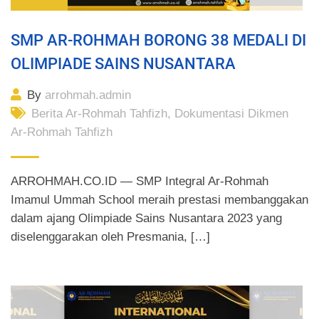
SMP AR-ROHMAH BORONG 38 MEDALI DI
OLIMPIADE SAINS NUSANTARA
By
arrohmah.admin
Berita Ar-Rohmah Tahfizh
,
Dokumentasi Dikmen
Ar-Rohmah Tahfizh
ARROHMAH.CO.ID — SMP Integral Ar-Rohmah
Imamul Ummah School meraih prestasi membanggakan
dalam ajang Olimpiade Sains Nusantara 2023 yang
diselenggarakan oleh Presmania, […]