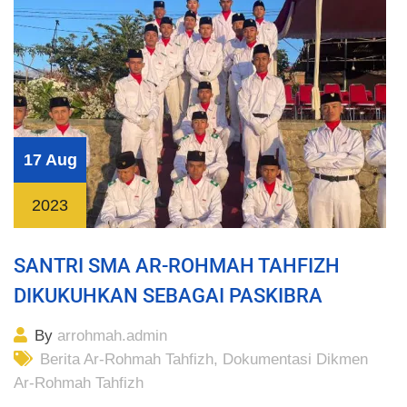
17 Aug
2023
SANTRI SMA AR-ROHMAH TAHFIZH
DIKUKUHKAN SEBAGAI PASKIBRA
By
arrohmah.admin
Berita Ar-Rohmah Tahfizh
,
Dokumentasi Dikmen
Ar-Rohmah Tahfizh