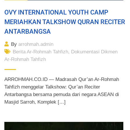
OVY INTERNATIONAL YOUTH CAMP
MERIAHKAN TALKSHOW QURAN RECITER
ANTARBANGSA
By
arrohmah.admin
Berita Ar-Rohmah Tahfizh
,
Dokumentasi Dikmen
Ar-Rohmah Tahfizh
ARROHMAH.CO.ID — Madrasah Qur’an Ar-Rohmah
Tahfizh menggelar Talkshow: Qur’an Reciter
Antarbangsa bersama pemuda dari negara ASEAN di
Masjid Sarroh, Komplek […]