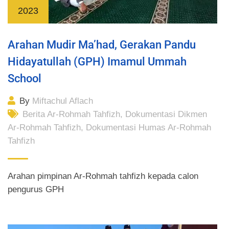
2023
Arahan Mudir Ma’had, Gerakan Pandu
Hidayatullah (GPH) Imamul Ummah
School
By
Miftachul Aflach
Berita Ar-Rohmah Tahfizh
,
Dokumentasi Dikmen
Ar-Rohmah Tahfizh
,
Dokumentasi Humas Ar-Rohmah
Tahfizh
Arahan pimpinan Ar-Rohmah tahfizh kepada calon
pengurus GPH