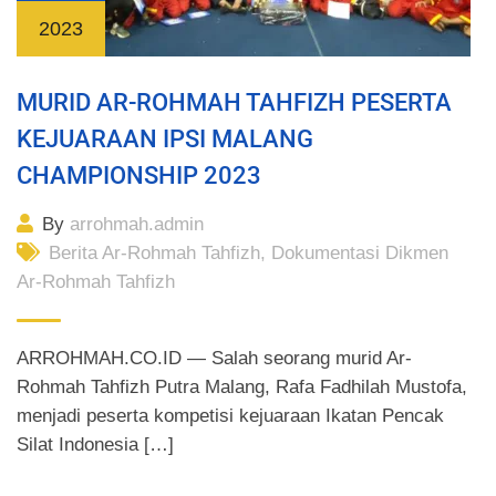
2023
MURID AR-ROHMAH TAHFIZH PESERTA
KEJUARAAN IPSI MALANG
CHAMPIONSHIP 2023
By
arrohmah.admin
Berita Ar-Rohmah Tahfizh
,
Dokumentasi Dikmen
Ar-Rohmah Tahfizh
ARROHMAH.CO.ID — Salah seorang murid Ar-
Rohmah Tahfizh Putra Malang, Rafa Fadhilah Mustofa,
menjadi peserta kompetisi kejuaraan Ikatan Pencak
Silat Indonesia […]