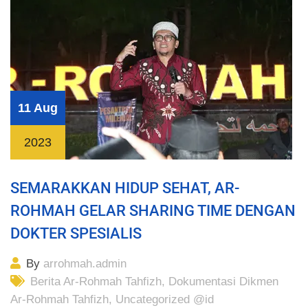
11 Aug
2023
SEMARAKKAN HIDUP SEHAT, AR-
ROHMAH GELAR SHARING TIME DENGAN
DOKTER SPESIALIS
By
arrohmah.admin
Berita Ar-Rohmah Tahfizh
,
Dokumentasi Dikmen
Ar-Rohmah Tahfizh
,
Uncategorized @id