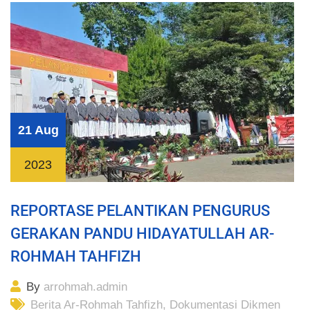
21 Aug
2023
REPORTASE PELANTIKAN PENGURUS
GERAKAN PANDU HIDAYATULLAH AR-
ROHMAH TAHFIZH
By
arrohmah.admin
Berita Ar-Rohmah Tahfizh
,
Dokumentasi Dikmen