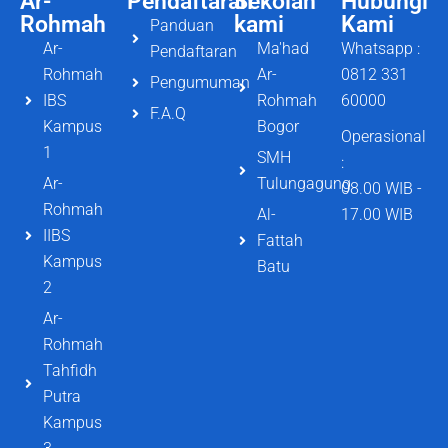
Ar-
Pendaftaran
Sekolah
Hubungi
Rohmah
kami
Kami
Panduan
Ar-
Ma'had
Whatsapp :
Pendaftaran
Rohmah
Ar-
0812 331
Pengumuman
IBS
Rohmah
60000
F.A.Q
Kampus
Bogor
Operasional
1
SMH
:
Ar-
Tulungagung
08.00 WIB -
Rohmah
Al-
17.00 WIB
IIBS
Fattah
Kampus
Batu
2
Ar-
Rohmah
Tahfidh
Putra
Kampus