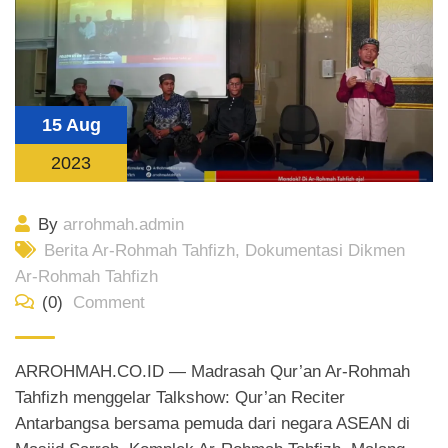
15 Aug
2023
By
arrohmah.admin
Berita Ar-Rohmah Tahfizh
,
Dokumentasi Dikmen
Ar-Rohmah Tahfizh
(0)
Comment
ARROHMAH.CO.ID — Madrasah Qur’an Ar-Rohmah
Tahfizh menggelar Talkshow: Qur’an Reciter
Antarbangsa bersama pemuda dari negara ASEAN di