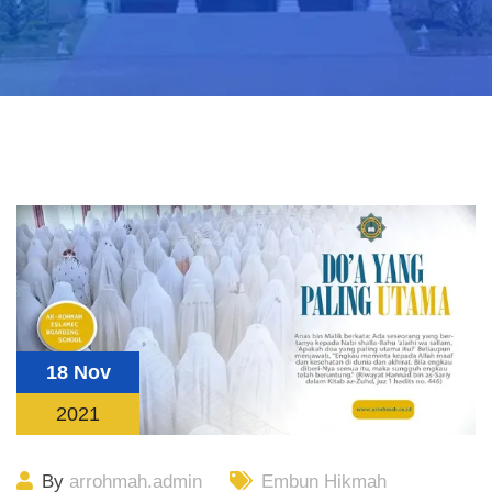
18 Nov
2021
By
arrohmah.admin
Embun Hikmah