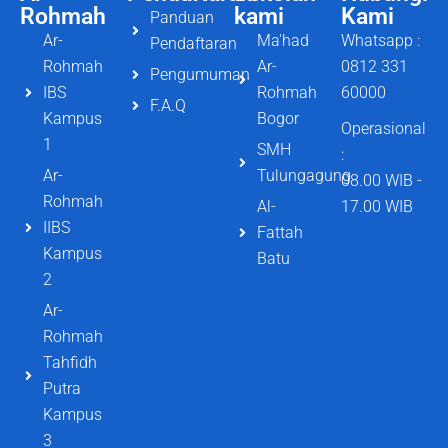
Rohmah
kami
Kami
Panduan
Ar-
Ma'had
Whatsapp :
Pendaftaran
Rohmah
Ar-
0812 331
Pengumuman
IBS
Rohmah
60000
F.A.Q
Kampus
Bogor
Operasional
1
SMH
:
Ar-
Tulungagung
08.00 WIB -
Rohmah
Al-
17.00 WIB
IIBS
Fattah
Kampus
Batu
2
Ar-
Rohmah
Tahfidh
Putra
Kampus
3