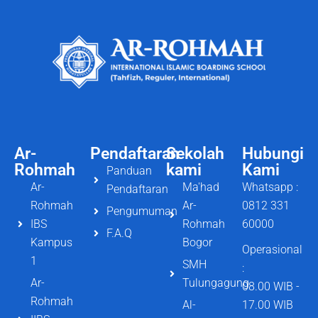
Ar-
Pendaftaran
Sekolah
Hubungi
Rohmah
kami
Kami
Panduan
Ar-
Ma'had
Whatsapp :
Pendaftaran
Rohmah
Ar-
0812 331
Pengumuman
IBS
Rohmah
60000
F.A.Q
Kampus
Bogor
Operasional
1
SMH
:
Ar-
Tulungagung
08.00 WIB -
Rohmah
Al-
17.00 WIB