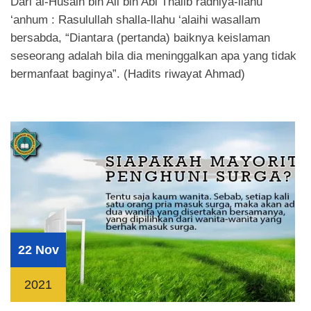
Dari al-Husain bin Ali bin Abi Thalib radhiya-llahu
‘anhum : Rasulullah shalla-llahu ‘alaihi wasallam
bersabda, “Diantara (pertanda) baiknya keislaman
seseorang adalah bila dia meninggalkan apa yang tidak
bermanfaat baginya”. (Hadits riwayat Ahmad)
22 Nov
2021