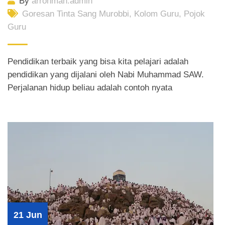
By
arrohmah.admin
Goresan Tinta Sang Murobbi
,
Kolom Guru
,
Pojok
Guru
Pendidikan terbaik yang bisa kita pelajari adalah
pendidikan yang dijalani oleh Nabi Muhammad SAW.
Perjalanan hidup beliau adalah contoh nyata
21 Jun