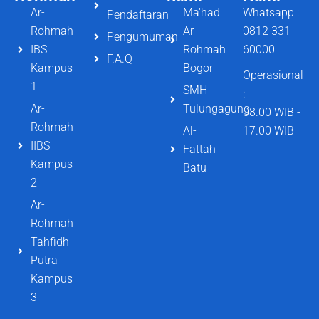
Ar-
Ma'had
Whatsapp :
Pendaftaran
Rohmah
Ar-
0812 331
Pengumuman
IBS
Rohmah
60000
F.A.Q
Kampus
Bogor
Operasional
1
SMH
:
Ar-
Tulungagung
08.00 WIB -
Rohmah
Al-
17.00 WIB
IIBS
Fattah
Kampus
Batu
2
Ar-
Rohmah
Tahfidh
Putra
Kampus
3